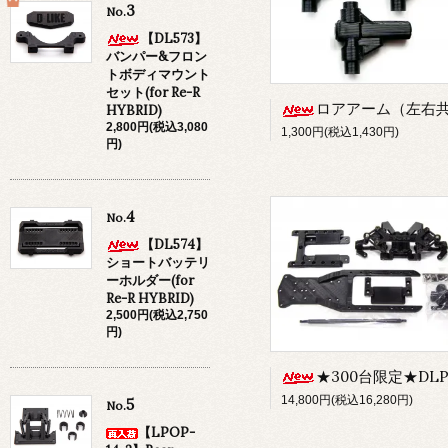
3
No.
【DL573】
バンパー&フロン
トボディマウント
セット(for Re-R
ロアアーム（左右共通）3個セット（DLPM補修パーツ
HYBRID)
2,800円(税込3,080
1,300円(税込1,430円)
円)
4
No.
【DL574】
ショートバッテリ
ーホルダー(for
Re-R HYBRID)
2,500円(税込2,750
円)
★300台限定★DLPMコンバージョン
14,800円(税込16,280円)
5
No.
【LPOP-