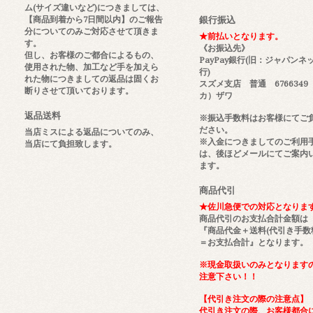
ム(サイズ違いなど)につきましては、
【商品到着から7日間以内】のご報告
銀行振込
分についてのみご対応させて頂きま
★前払いとなります。
す。
《お振込先》
但し、お客様のご都合によるもの、
PayPay銀行(旧：ジャパンネ
使用された物、加工など手を加えら
行)
れた物につきましての返品は固くお
スズメ支店 普通 6766349
断りさせて頂いております。
カ）ザワ
返品送料
※振込手数料はお客様にてご
ださい。
当店ミスによる返品についてのみ、
※入金につきましてのご利用
当店にて負担致します。
は、後ほどメールにてご案内
ます。
商品代引
★佐川急便での対応となりま
商品代引のお支払合計金額は
『商品代金＋送料(代引き手数
＝お支払合計』となります。
※現金取扱いのみとなります
注意下さい！！
【代引き注文の際の注意点】
代引き注文の際、お客様都合