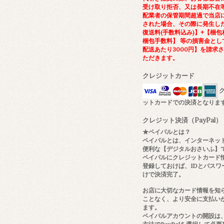
受け取り拒否、又は長期不在
配業者の保管期間超過で当店
された場合、その際に発生し
復送料(手数料込み)】+【梱包
梱包手数料】 等の損害金とし
配送あたり3000円】を請求
ただきます。
クレジットカード
ク
ットカードでの決済となりま
クレジット決済（PayPal）
★ペイパルとは？
ペイパルとは、インターネッ
便利な【デジタルおさいふ】
ペイパルにクレジットカード
登録しておけば、IDとパスワ
けで決済完了。
お店に大切なカード情報を知
ことなく、より安全に支払い
ます。
ペイパルアカウントの開設は