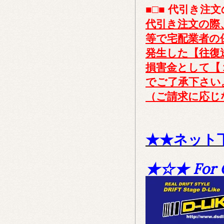
■□■ 代引き注文
代引き注文の際
等で宅配業者の
発生した【往復送
損害金として【
でご了承下さい
（ご請求に応じ
★★ネット
★☆★ For 