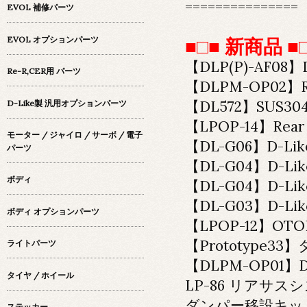
===============
EVOL 補修パーツ
EVOL オプションパーツ
■□■ 新商品 ■
【DLP(P)-AF
Re-R,CER用 パーツ
【DLPM-OP02】Rea
【DL572】SUS3
D-Like製 汎用オプションパーツ
【LPOP-14】Rear L
モーター / ジャイロ / サーボ / 電子
【DL-G06】D-Lik
パーツ
【DL-G04】D-L
ボディ
【DL-G04】D-Li
【DL-G03】D-L
ボディ オプションパーツ
【LPOP-12】OT
【Prototype3
ライトパーツ
【DLPM-OP01
タイヤ / ホイール
LP-86 リアサス
ダンパー移設キット（
ステッカー