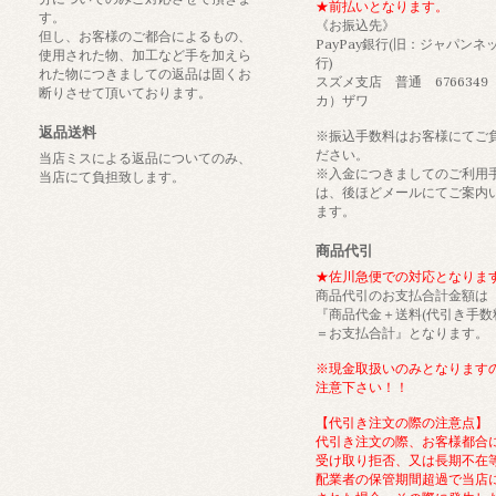
★前払いとなります。
す。
《お振込先》
但し、お客様のご都合によるもの、
PayPay銀行(旧：ジャパンネ
使用された物、加工など手を加えら
行)
れた物につきましての返品は固くお
スズメ支店 普通 6766349
断りさせて頂いております。
カ）ザワ
返品送料
※振込手数料はお客様にてご
ださい。
当店ミスによる返品についてのみ、
※入金につきましてのご利用
当店にて負担致します。
は、後ほどメールにてご案内
ます。
商品代引
★佐川急便での対応となりま
商品代引のお支払合計金額は
『商品代金＋送料(代引き手数
＝お支払合計』となります。
※現金取扱いのみとなります
注意下さい！！
【代引き注文の際の注意点】
代引き注文の際、お客様都合
受け取り拒否、又は長期不在
配業者の保管期間超過で当店