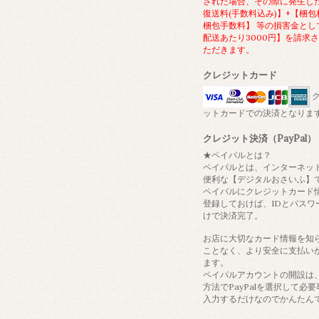
された場合、その際に発生し
復送料(手数料込み)】+【梱包
梱包手数料】 等の損害金とし
配送あたり3000円】を請求
ただきます。
クレジットカード
ク
ットカードでの決済となりま
クレジット決済（PayPal）
★ペイパルとは？
ペイパルとは、インターネッ
便利な【デジタルおさいふ】
ペイパルにクレジットカード
登録しておけば、IDとパスワ
けで決済完了。
お店に大切なカード情報を知
ことなく、より安全に支払い
ます。
ペイパルアカウントの開設は
方法でPayPalを選択して必
入力するだけなのでかんたん