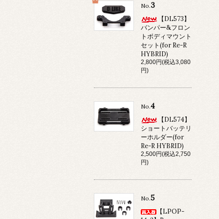
3
No.
【DL573】
バンパー&フロン
トボディマウント
セット(for Re-R
HYBRID)
2,800円(税込3,080
円)
4
No.
【DL574】
ショートバッテリ
ーホルダー(for
Re-R HYBRID)
2,500円(税込2,750
円)
5
No.
【LPOP-