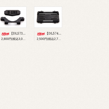
【DL573】バンパー&フロントボディマウントセット(for Re-R HYBRID)
【DL574】ショートバッテリーホルダー(for Re-R HYBRID)
2,800円(税込3,080円)
2,500円(税込2,750円)