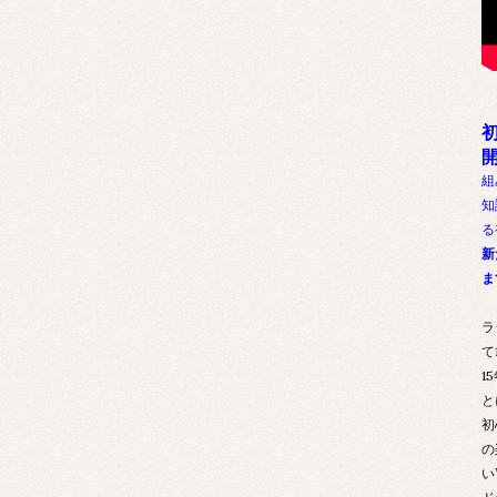
組
知
る
新
ま
ラ
て
1
と
初
の
い