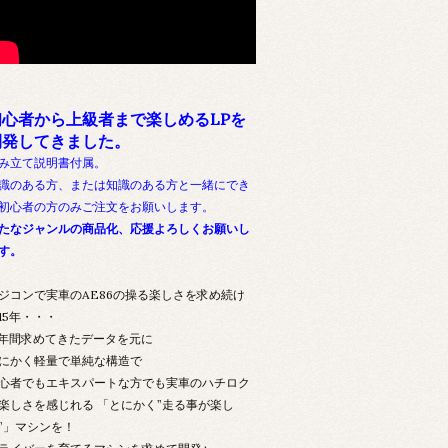
初心者から上級者まで楽しめるLPを
開発してきました。
み立て説明書付属。
識のある方、または知識のある方と一緒にでき
初心者の方のみご注文をお願いします。
たなジャンルの商品化、応援よろしくお願いし
す。
ジコンで実車のAE86の操る楽しさを求め続け
15年・・・
5年間求めてきたデータを元に
にかく軽量で単純な構造で
心者でもエキスパートな方でも実車のハチロク
楽しさを感じれる 「とにかく”走る事が楽し
”」マシンを！