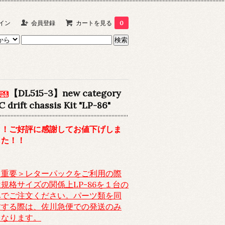
イン
会員登録
カートを見る
0
【DL515-3】new category
C drift chassis Kit "LP-86"
！！ご好評に感謝してお値下げしま
した！！
＜重要＞レターパックをご利用の際
は規格サイズの関係上LP-86を１台の
みでご注文ください。パーツ類を同
封する際は、佐川急便での発送のみ
となります。