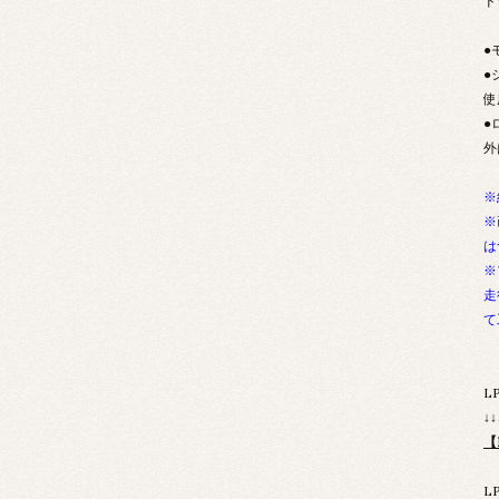
ド
●
●
使
●
外
※
※
は
※
走
て
L
↓
【
L