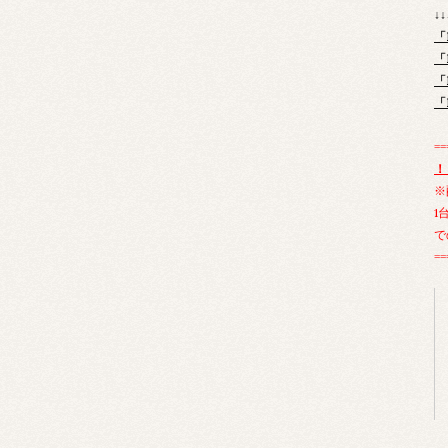
↓
「
「
「
「
==
！
※
1
で
==