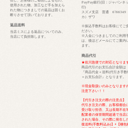
但し、お客様のご都合によるもの、
PayPay銀行(旧：ジャパンネ
使用された物、加工など手を加えら
行)
れた物につきましての返品は固くお
スズメ支店 普通 6766349
断りさせて頂いております。
カ）ザワ
返品送料
※振込手数料はお客様にてご
ださい。
当店ミスによる返品についてのみ、
※入金につきましてのご利用
当店にて負担致します。
は、後ほどメールにてご案内
ます。
商品代引
★佐川急便での対応となりま
商品代引のお支払合計金額は
『商品代金＋送料(代引き手数
＝お支払合計』となります。
※現金取扱いのみとなります
注意下さい！！
【代引き注文の際の注意点】
代引き注文の際、お客様都合
受け取り拒否、又は長期不在
配業者の保管期間超過で当店
された場合、その際に発生し
復送料(手数料込み)】+【梱包