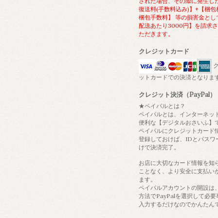
された場合、その際に発生し
復送料(手数料込み)】+【梱包
梱包手数料】 等の損害金とし
配送あたり3000円】を請求
ただきます。
クレジットカード
ク
ットカードでの決済となりま
クレジット決済（PayPal）
★ペイパルとは？
ペイパルとは、インターネッ
便利な【デジタルおさいふ】
ペイパルにクレジットカード
登録しておけば、IDとパスワ
けで決済完了。
お店に大切なカード情報を知
ことなく、より安全に支払い
ます。
ペイパルアカウントの開設は
方法でPayPalを選択して必
入力するだけなのでかんたん