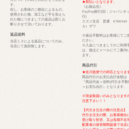
★前払いとなります。
す。
《お振込先》
但し、お客様のご都合によるもの、
PayPay銀行(旧：ジャパンネ
使用された物、加工など手を加えら
行)
れた物につきましての返品は固くお
スズメ支店 普通 6766349
断りさせて頂いております。
カ）ザワ
返品送料
※振込手数料はお客様にてご
ださい。
当店ミスによる返品についてのみ、
※入金につきましてのご利用
当店にて負担致します。
は、後ほどメールにてご案内
ます。
商品代引
★佐川急便での対応となりま
商品代引のお支払合計金額は
『商品代金＋送料(代引き手数
＝お支払合計』となります。
※現金取扱いのみとなります
注意下さい！！
【代引き注文の際の注意点】
代引き注文の際、お客様都合
受け取り拒否、又は長期不在
配業者の保管期間超過で当店