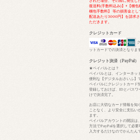
された場合、その際に発生し
復送料(手数料込み)】+【梱包
梱包手数料】 等の損害金とし
配送あたり3000円】を請求
ただきます。
クレジットカード
ク
ットカードでの決済となりま
クレジット決済（PayPal）
★ペイパルとは？
ペイパルとは、インターネッ
便利な【デジタルおさいふ】
ペイパルにクレジットカード
登録しておけば、IDとパスワ
けで決済完了。
お店に大切なカード情報を知
ことなく、より安全に支払い
ます。
ペイパルアカウントの開設は
方法でPayPalを選択して必
入力するだけなのでかんたん