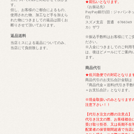
★前払いとなります。
す。
《お振込先》
但し、お客様のご都合によるもの、
PayPay銀行(旧：ジャパンネ
使用された物、加工など手を加えら
行)
れた物につきましての返品は固くお
スズメ支店 普通 6766349
断りさせて頂いております。
カ）ザワ
返品送料
※振込手数料はお客様にてご
ださい。
当店ミスによる返品についてのみ、
※入金につきましてのご利用
当店にて負担致します。
は、後ほどメールにてご案内
ます。
商品代引
★佐川急便での対応となりま
商品代引のお支払合計金額は
『商品代金＋送料(代引き手数
＝お支払合計』となります。
※現金取扱いのみとなります
注意下さい！！
【代引き注文の際の注意点】
代引き注文の際、お客様都合
受け取り拒否、又は長期不在
配業者の保管期間超過で当店