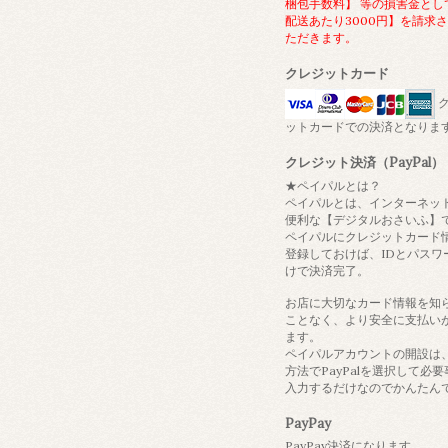
梱包手数料】 等の損害金とし
配送あたり3000円】を請求
ただきます。
クレジットカード
ク
ットカードでの決済となりま
クレジット決済（PayPal）
★ペイパルとは？
ペイパルとは、インターネッ
便利な【デジタルおさいふ】
ペイパルにクレジットカード
登録しておけば、IDとパスワ
けで決済完了。
お店に大切なカード情報を知
ことなく、より安全に支払い
ます。
ペイパルアカウントの開設は
方法でPayPalを選択して必
入力するだけなのでかんたん
PayPay
PayPay決済になります。