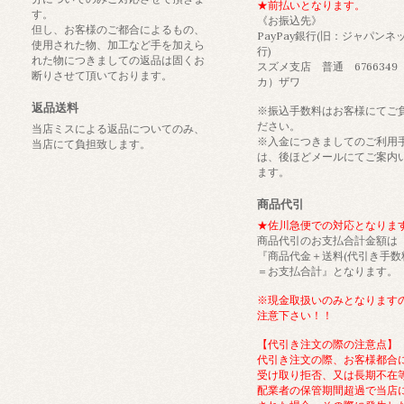
★前払いとなります。
す。
《お振込先》
但し、お客様のご都合によるもの、
PayPay銀行(旧：ジャパンネ
使用された物、加工など手を加えら
行)
れた物につきましての返品は固くお
スズメ支店 普通 6766349
断りさせて頂いております。
カ）ザワ
返品送料
※振込手数料はお客様にてご
ださい。
当店ミスによる返品についてのみ、
※入金につきましてのご利用
当店にて負担致します。
は、後ほどメールにてご案内
ます。
商品代引
★佐川急便での対応となりま
商品代引のお支払合計金額は
『商品代金＋送料(代引き手数
＝お支払合計』となります。
※現金取扱いのみとなります
注意下さい！！
【代引き注文の際の注意点】
代引き注文の際、お客様都合
受け取り拒否、又は長期不在
配業者の保管期間超過で当店