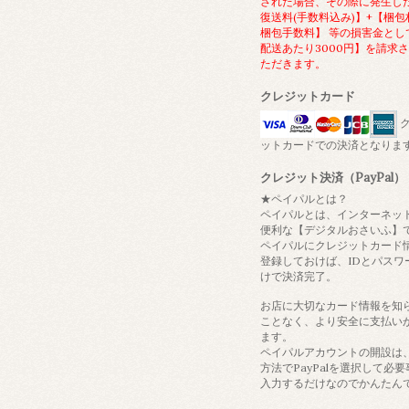
された場合、その際に発生し
復送料(手数料込み)】+【梱包
梱包手数料】 等の損害金とし
配送あたり3000円】を請求
ただきます。
クレジットカード
ク
ットカードでの決済となりま
クレジット決済（PayPal）
★ペイパルとは？
ペイパルとは、インターネッ
便利な【デジタルおさいふ】
ペイパルにクレジットカード
登録しておけば、IDとパスワ
けで決済完了。
お店に大切なカード情報を知
ことなく、より安全に支払い
ます。
ペイパルアカウントの開設は
方法でPayPalを選択して必
入力するだけなのでかんたん