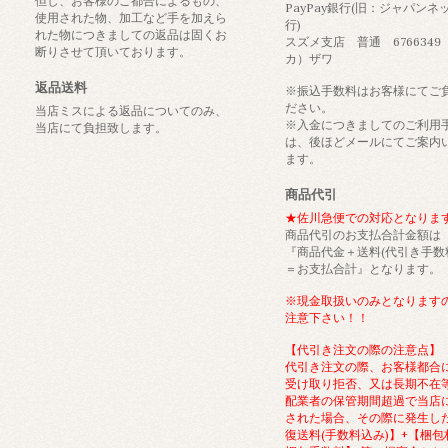
但し、お客様のご都合によるもの、
PayPay銀行(旧：ジャパンネ
使用された物、加工など手を加えら
行)
れた物につきましての返品は固くお
スズメ支店 普通 6766349
断りさせて頂いております。
カ）ザワ
返品送料
※振込手数料はお客様にてご
ださい。
当店ミスによる返品についてのみ、
※入金につきましてのご利用
当店にて負担致します。
は、後ほどメールにてご案内
ます。
商品代引
★佐川急便での対応となりま
商品代引のお支払合計金額は
『商品代金＋送料(代引き手数
＝お支払合計』となります。
※現金取扱いのみとなります
注意下さい！！
【代引き注文の際の注意点】
代引き注文の際、お客様都合
受け取り拒否、又は長期不在
配業者の保管期間超過で当店
された場合、その際に発生し
復送料(手数料込み)】+【梱包