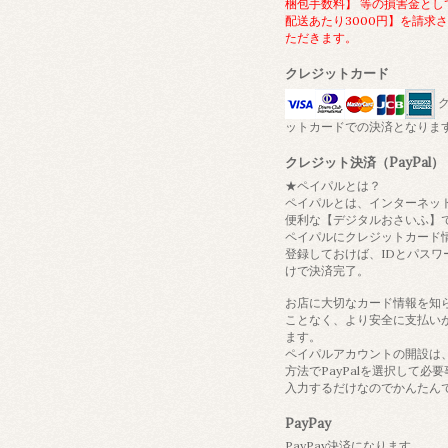
梱包手数料】 等の損害金とし
配送あたり3000円】を請求
ただきます。
クレジットカード
ク
ットカードでの決済となりま
クレジット決済（PayPal）
★ペイパルとは？
ペイパルとは、インターネッ
便利な【デジタルおさいふ】
ペイパルにクレジットカード
登録しておけば、IDとパスワ
けで決済完了。
お店に大切なカード情報を知
ことなく、より安全に支払い
ます。
ペイパルアカウントの開設は
方法でPayPalを選択して必
入力するだけなのでかんたん
PayPay
PayPay決済になります。