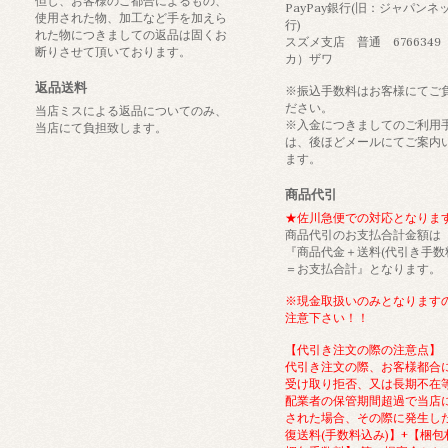
但し、お客様のご都合によるもの、
PayPay銀行(旧：ジャパンネ
使用された物、加工など手を加えら
行)
れた物につきましての返品は固くお
スズメ支店 普通 6766349
断りさせて頂いております。
カ）ザワ
返品送料
※振込手数料はお客様にてご
ださい。
当店ミスによる返品についてのみ、
※入金につきましてのご利用
当店にて負担致します。
は、後ほどメールにてご案内
ます。
商品代引
★佐川急便での対応となりま
商品代引のお支払合計金額は
『商品代金＋送料(代引き手数
＝お支払合計』となります。
※現金取扱いのみとなります
注意下さい！！
【代引き注文の際の注意点】
代引き注文の際、お客様都合
受け取り拒否、又は長期不在
配業者の保管期間超過で当店
された場合、その際に発生し
復送料(手数料込み)】+【梱包