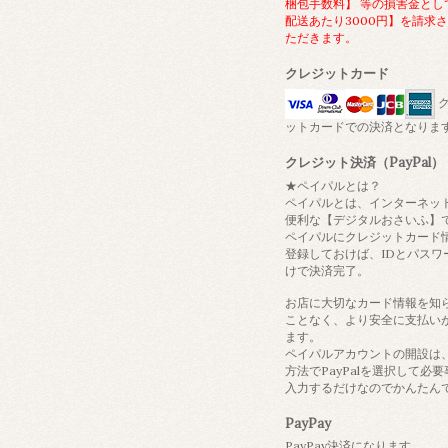
梱包手数料】 等の損害金とし
配送あたり3000円】を請求
ただきます。
クレジットカード
ク
ットカードでの決済となりま
クレジット決済（PayPal）
★ペイパルとは？
ペイパルとは、インターネッ
便利な【デジタルおさいふ】
ペイパルにクレジットカード
登録しておけば、IDとパスワ
けで決済完了。
お店に大切なカード情報を知
ことなく、より安全に支払い
ます。
ペイパルアカウントの開設は
方法でPayPalを選択して必
入力するだけなのでかんたん
PayPay
PayPay決済になります。