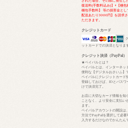
された場合、その際に発生し
復送料(手数料込み)】+【梱包
梱包手数料】 等の損害金とし
配送あたり3000円】を請求
ただきます。
クレジットカード
ク
ットカードでの決済となりま
クレジット決済（PayPal）
★ペイパルとは？
ペイパルとは、インターネッ
便利な【デジタルおさいふ】
ペイパルにクレジットカード
登録しておけば、IDとパスワ
けで決済完了。
お店に大切なカード情報を知
ことなく、より安全に支払い
ます。
ペイパルアカウントの開設は
方法でPayPalを選択して必
入力するだけなのでかんたん