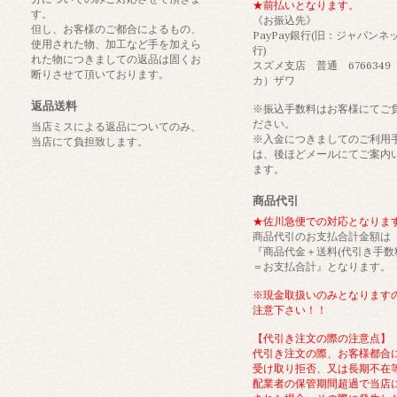
★前払いとなります。
す。
《お振込先》
但し、お客様のご都合によるもの、
PayPay銀行(旧：ジャパンネ
使用された物、加工など手を加えら
行)
れた物につきましての返品は固くお
スズメ支店 普通 6766349
断りさせて頂いております。
カ）ザワ
返品送料
※振込手数料はお客様にてご
ださい。
当店ミスによる返品についてのみ、
※入金につきましてのご利用
当店にて負担致します。
は、後ほどメールにてご案内
ます。
商品代引
★佐川急便での対応となりま
商品代引のお支払合計金額は
『商品代金＋送料(代引き手数
＝お支払合計』となります。
※現金取扱いのみとなります
注意下さい！！
【代引き注文の際の注意点】
代引き注文の際、お客様都合
受け取り拒否、又は長期不在
配業者の保管期間超過で当店