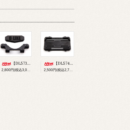
【DL573】バンパー&フロントボディマウントセット(for Re-R HYBRID)
【DL574】ショートバッテリーホルダー(for Re-R HYBRID)
2,800円(税込3,080円)
2,500円(税込2,750円)