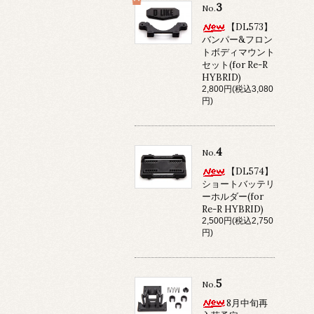
3
No.
【DL573】
バンパー&フロン
トボディマウント
セット(for Re-R
HYBRID)
2,800円(税込3,080
円)
4
No.
【DL574】
ショートバッテリ
ーホルダー(for
Re-R HYBRID)
2,500円(税込2,750
円)
5
No.
8月中旬再