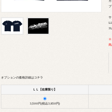
カ
ブ
サ
L
3
※
商
オプションの価格詳細はコチラ
ＬＬ【在庫限り】
3,500円(税込3,850円)