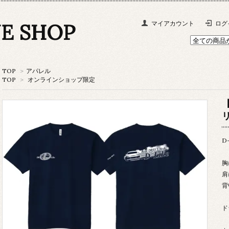
NE SHOP
マイアカウント
ログ
TOP
>
アパレル
TOP
>
オンラインショップ限定
【
D
胸
肩
背
ド