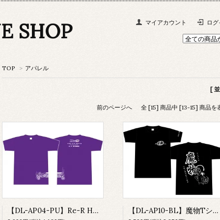
NE SHOP
マイアカウント
ログ
TOP
>
アパレル
[ 
前のページへ
全 [15] 商品中 [13-15] 
【DL-AP04-PU】Re-R HYBRID Tシャツ (紫)
【DL-AP10-BL】魔物Tシャツ(ブラック)