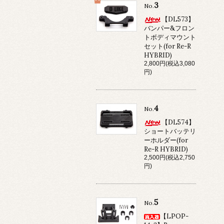
3
No.
【DL573】
バンパー&フロン
トボディマウント
セット(for Re-R
HYBRID)
2,800円(税込3,080
円)
4
No.
【DL574】
ショートバッテリ
ーホルダー(for
Re-R HYBRID)
2,500円(税込2,750
円)
5
No.
【LPOP-