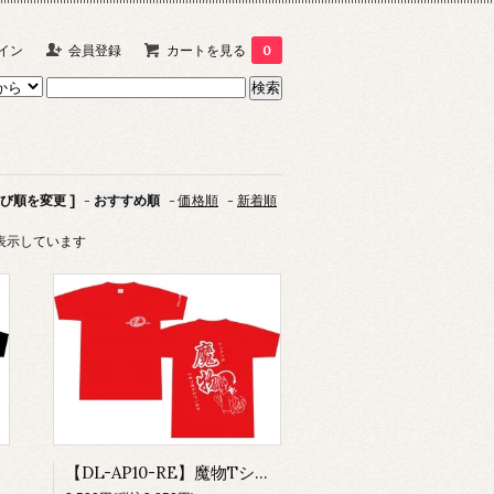
イン
会員登録
カートを見る
0
並び順を変更 ]
-
おすすめ順
-
価格順
-
新着順
商品を表示しています
【DL-AP10-RE】魔物Tシャツ(レッド)