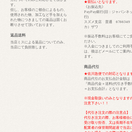
★前払いとなります。
す。
《お振込先》
但し、お客様のご都合によるもの、
PayPay銀行(旧：ジャパンネ
使用された物、加工など手を加えら
行)
れた物につきましての返品は固くお
スズメ支店 普通 6766349
断りさせて頂いております。
カ）ザワ
返品送料
※振込手数料はお客様にてご
ださい。
当店ミスによる返品についてのみ、
※入金につきましてのご利用
当店にて負担致します。
は、後ほどメールにてご案内
ます。
商品代引
★佐川急便での対応となりま
商品代引のお支払合計金額は
『商品代金＋送料(代引き手数
＝お支払合計』となります。
※現金取扱いのみとなります
注意下さい！！
【代引き注文の際の注意点】
代引き注文の際、お客様都合
受け取り拒否、又は長期不在
配業者の保管期間超過で当店