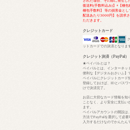
された場合、その際に発生し
復送料(手数料込み)】+【梱包
梱包手数料】 等の損害金とし
配送あたり3000円】を請求
ただきます。
クレジットカード
ク
ットカードでの決済となりま
クレジット決済（PayPal）
★ペイパルとは？
ペイパルとは、インターネッ
便利な【デジタルおさいふ】
ペイパルにクレジットカード
登録しておけば、IDとパスワ
けで決済完了。
お店に大切なカード情報を知
ことなく、より安全に支払い
ます。
ペイパルアカウントの開設は
方法でPayPalを選択して必
入力するだけなのでかんたん