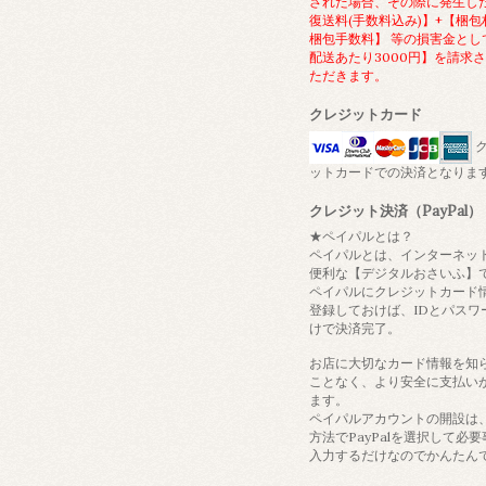
された場合、その際に発生し
復送料(手数料込み)】+【梱包
梱包手数料】 等の損害金とし
配送あたり3000円】を請求
ただきます。
クレジットカード
ク
ットカードでの決済となりま
クレジット決済（PayPal）
★ペイパルとは？
ペイパルとは、インターネッ
便利な【デジタルおさいふ】
ペイパルにクレジットカード
登録しておけば、IDとパスワ
けで決済完了。
お店に大切なカード情報を知
ことなく、より安全に支払い
ます。
ペイパルアカウントの開設は
方法でPayPalを選択して必
入力するだけなのでかんたん