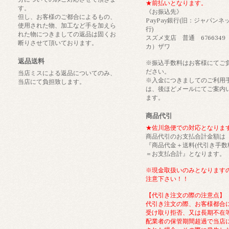
★前払いとなります。
す。
《お振込先》
但し、お客様のご都合によるもの、
PayPay銀行(旧：ジャパンネ
使用された物、加工など手を加えら
行)
れた物につきましての返品は固くお
スズメ支店 普通 6766349
断りさせて頂いております。
カ）ザワ
返品送料
※振込手数料はお客様にてご
ださい。
当店ミスによる返品についてのみ、
※入金につきましてのご利用
当店にて負担致します。
は、後ほどメールにてご案内
ます。
商品代引
★佐川急便での対応となりま
商品代引のお支払合計金額は
『商品代金＋送料(代引き手数
＝お支払合計』となります。
※現金取扱いのみとなります
注意下さい！！
【代引き注文の際の注意点】
代引き注文の際、お客様都合
受け取り拒否、又は長期不在
配業者の保管期間超過で当店