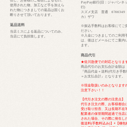
但し、お客様のご都合によるもの、
PayPay銀行(旧：ジャパンネ
使用された物、加工など手を加えら
行)
れた物につきましての返品は固くお
スズメ支店 普通 6766349
断りさせて頂いております。
カ）ザワ
返品送料
※振込手数料はお客様にてご
ださい。
当店ミスによる返品についてのみ、
※入金につきましてのご利用
当店にて負担致します。
は、後ほどメールにてご案内
ます。
商品代引
★佐川急便での対応となりま
商品代引のお支払合計金額は
『商品代金＋送料(代引き手数
＝お支払合計』となります。
※現金取扱いのみとなります
注意下さい！！
【代引き注文の際の注意点】
代引き注文の際、お客様都合
受け取り拒否、又は長期不在
配業者の保管期間超過で当店
された場合、その際に発生し
復送料(手数料込み)】+【梱包