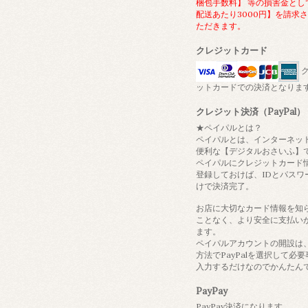
梱包手数料】 等の損害金とし
配送あたり3000円】を請求
ただきます。
クレジットカード
ク
ットカードでの決済となりま
クレジット決済（PayPal）
★ペイパルとは？
ペイパルとは、インターネッ
便利な【デジタルおさいふ】
ペイパルにクレジットカード
登録しておけば、IDとパスワ
けで決済完了。
お店に大切なカード情報を知
ことなく、より安全に支払い
ます。
ペイパルアカウントの開設は
方法でPayPalを選択して必
入力するだけなのでかんたん
PayPay
PayPay決済になります。