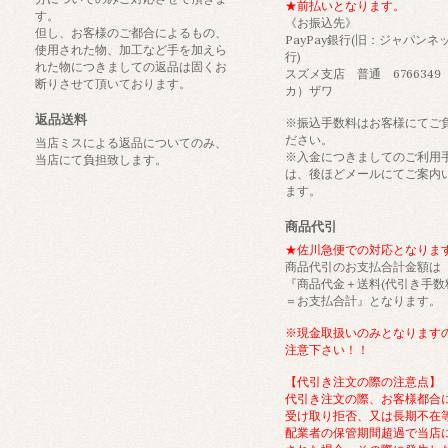
★前払いとなります。
す。
《お振込先》
但し、お客様のご都合によるもの、
PayPay銀行(旧：ジャパンネ
使用された物、加工など手を加えら
行)
れた物につきましての返品は固くお
スズメ支店 普通 6766349
断りさせて頂いております。
カ）ザワ
返品送料
※振込手数料はお客様にてご
ださい。
当店ミスによる返品についてのみ、
※入金につきましてのご利用
当店にて負担致します。
は、後ほどメールにてご案内
ます。
商品代引
★佐川急便での対応となりま
商品代引のお支払合計金額は
『商品代金＋送料(代引き手数
＝お支払合計』となります。
※現金取扱いのみとなります
注意下さい！！
【代引き注文の際の注意点】
代引き注文の際、お客様都合
受け取り拒否、又は長期不在
配業者の保管期間超過で当店