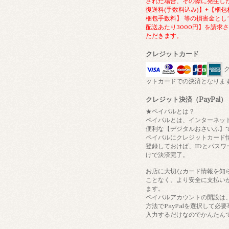
された場合、その際に発生し
復送料(手数料込み)】+【梱包
梱包手数料】 等の損害金とし
配送あたり3000円】を請求
ただきます。
クレジットカード
ク
ットカードでの決済となりま
クレジット決済（PayPal）
★ペイパルとは？
ペイパルとは、インターネッ
便利な【デジタルおさいふ】
ペイパルにクレジットカード
登録しておけば、IDとパスワ
けで決済完了。
お店に大切なカード情報を知
ことなく、より安全に支払い
ます。
ペイパルアカウントの開設は
方法でPayPalを選択して必
入力するだけなのでかんたん