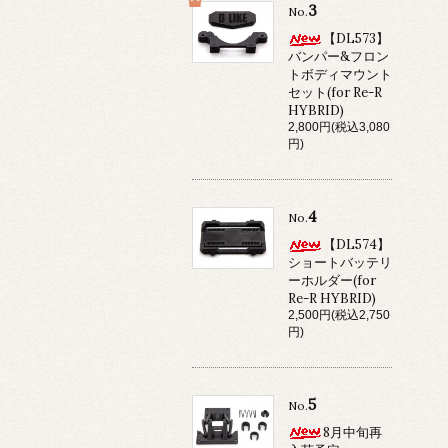
3
No.
【DL573】
バンパー&フロン
トボディマウント
セット(for Re-R
HYBRID)
2,800円(税込3,080
円)
4
No.
【DL574】
ショートバッテリ
ーホルダー(for
Re-R HYBRID)
2,500円(税込2,750
円)
5
No.
8月中旬再