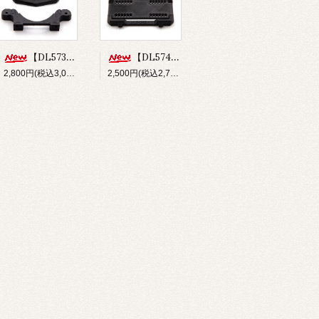
【DL573】バンパー&フロントボディマウントセット(for Re-R HYBRID)
【DL574】ショートバッテリーホルダー(for Re-R HYBRID)
2,800円(税込3,080円)
2,500円(税込2,750円)