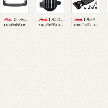
【Prototype34】フロントディフューザー
【DL572】SUS304 ステンレスショックシャフト(φ3x33.5mm)
【DLPM-OP02】Rear LinkSus for DLPM
1,800円(税込1,980円)
5,800円(税込6,380円)
6,500円(税込7,150円)