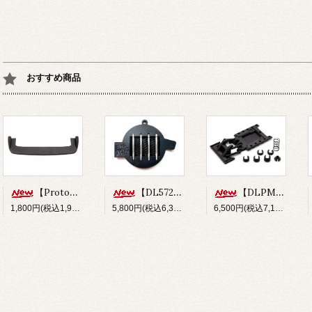
おすすめ商品
【Prototype34】フロントディフューザー
【DL572】SUS304 ステンレスショックシャフト(φ3x33.5mm)
【DLPM-OP02】Rear LinkSus for DLPM
1,800円(税込1,980円)
5,800円(税込6,380円)
6,500円(税込7,150円)