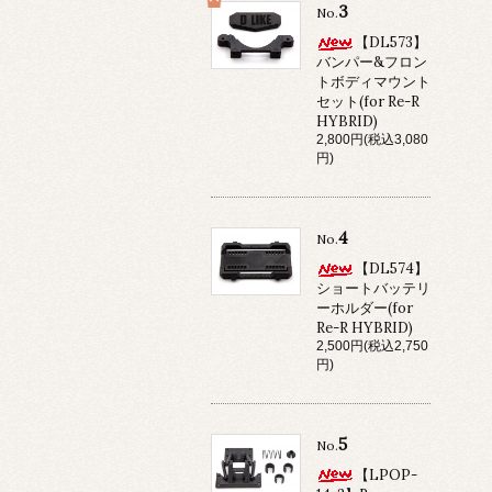
3
No.
【DL573】
バンパー&フロン
トボディマウント
セット(for Re-R
HYBRID)
2,800円(税込3,080
円)
4
No.
【DL574】
ショートバッテリ
ーホルダー(for
Re-R HYBRID)
2,500円(税込2,750
円)
5
No.
【LPOP-