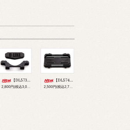
【DL573】バンパー&フロントボディマウントセット(for Re-R HYBRID)
【DL574】ショートバッテリーホルダー(for Re-R HYBRID)
2,800円(税込3,080円)
2,500円(税込2,750円)