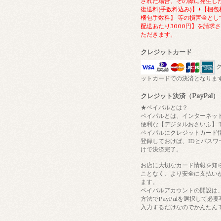
された場合、その際に発生し
復送料(手数料込み)】+【梱包
梱包手数料】 等の損害金とし
配送あたり3000円】を請求
ただきます。
クレジットカード
ク
ットカードでの決済となりま
クレジット決済（PayPal）
★ペイパルとは？
ペイパルとは、インターネッ
便利な【デジタルおさいふ】
ペイパルにクレジットカード
登録しておけば、IDとパスワ
けで決済完了。
お店に大切なカード情報を知
ことなく、より安全に支払い
ます。
ペイパルアカウントの開設は
方法でPayPalを選択して必
入力するだけなのでかんたん