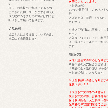
★前払いとなります。
す。
《お振込先》
但し、お客様のご都合によるもの、
PayPay銀行(旧：ジャパンネ
使用された物、加工など手を加えら
行)
れた物につきましての返品は固くお
スズメ支店 普通 6766349
断りさせて頂いております。
カ）ザワ
返品送料
※振込手数料はお客様にてご
ださい。
当店ミスによる返品についてのみ、
※入金につきましてのご利用
当店にて負担致します。
は、後ほどメールにてご案内
ます。
商品代引
★佐川急便での対応となりま
商品代引のお支払合計金額は
『商品代金＋送料(代引き手数
＝お支払合計』となります。
※現金取扱いのみとなります
注意下さい！！
【代引き注文の際の注意点】
代引き注文の際、お客様都合
受け取り拒否、又は長期不在
配業者の保管期間超過で当店