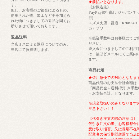
★前払いとなります。
す。
《お振込先》
但し、お客様のご都合によるもの、
PayPay銀行(旧：ジャパンネ
使用された物、加工など手を加えら
行)
れた物につきましての返品は固くお
スズメ支店 普通 6766349
断りさせて頂いております。
カ）ザワ
返品送料
※振込手数料はお客様にてご
ださい。
当店ミスによる返品についてのみ、
※入金につきましてのご利用
当店にて負担致します。
は、後ほどメールにてご案内
ます。
商品代引
★佐川急便での対応となりま
商品代引のお支払合計金額は
『商品代金＋送料(代引き手数
＝お支払合計』となります。
※現金取扱いのみとなります
注意下さい！！
【代引き注文の際の注意点】
代引き注文の際、お客様都合
受け取り拒否、又は長期不在
配業者の保管期間超過で当店