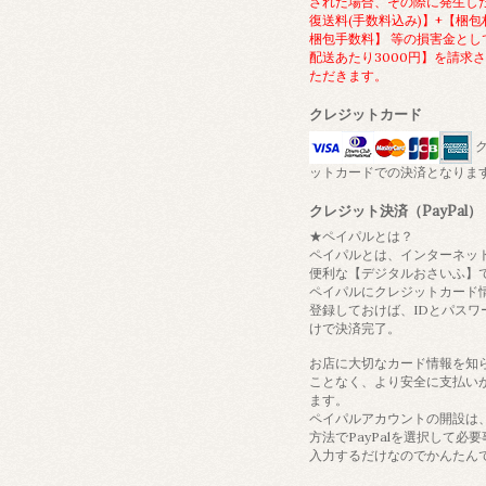
された場合、その際に発生し
復送料(手数料込み)】+【梱包
梱包手数料】 等の損害金とし
配送あたり3000円】を請求
ただきます。
クレジットカード
ク
ットカードでの決済となりま
クレジット決済（PayPal）
★ペイパルとは？
ペイパルとは、インターネッ
便利な【デジタルおさいふ】
ペイパルにクレジットカード
登録しておけば、IDとパスワ
けで決済完了。
お店に大切なカード情報を知
ことなく、より安全に支払い
ます。
ペイパルアカウントの開設は
方法でPayPalを選択して必
入力するだけなのでかんたん