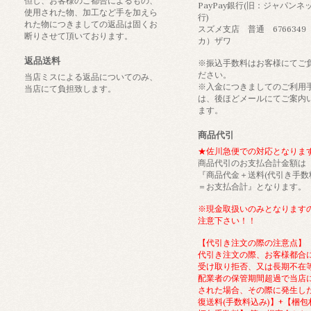
但し、お客様のご都合によるもの、
PayPay銀行(旧：ジャパンネ
使用された物、加工など手を加えら
行)
れた物につきましての返品は固くお
スズメ支店 普通 6766349
断りさせて頂いております。
カ）ザワ
返品送料
※振込手数料はお客様にてご
ださい。
当店ミスによる返品についてのみ、
※入金につきましてのご利用
当店にて負担致します。
は、後ほどメールにてご案内
ます。
商品代引
★佐川急便での対応となりま
商品代引のお支払合計金額は
『商品代金＋送料(代引き手数
＝お支払合計』となります。
※現金取扱いのみとなります
注意下さい！！
【代引き注文の際の注意点】
代引き注文の際、お客様都合
受け取り拒否、又は長期不在
配業者の保管期間超過で当店
された場合、その際に発生し
復送料(手数料込み)】+【梱包