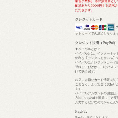
梱包手数料】 等の損害金とし
配送あたり3000円】を請求
ただきます。
クレジットカード
ク
ットカードでの決済となりま
クレジット決済（PayPal）
★ペイパルとは？
ペイパルとは、インターネッ
便利な【デジタルおさいふ】
ペイパルにクレジットカード
登録しておけば、IDとパスワ
けで決済完了。
お店に大切なカード情報を知
ことなく、より安全に支払い
ます。
ペイパルアカウントの開設は
方法でPayPalを選択して必
入力するだけなのでかんたん
PayPay
PayPay決済になります。