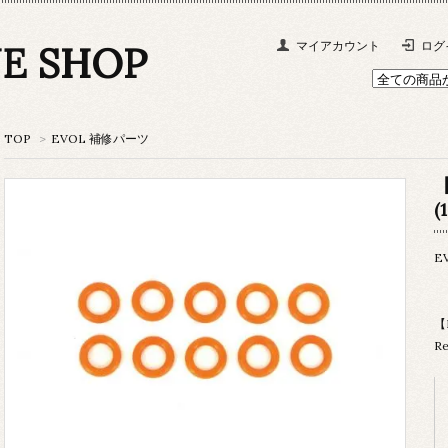
NE SHOP
マイアカウント
ログ
TOP
>
EVOL 補修パーツ
【
(
E
【D
Re