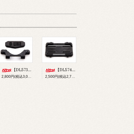
【DL573】バンパー&フロントボディマウントセット(for Re-R HYBRID)
【DL574】ショートバッテリーホルダー(for Re-R HYBRID)
2,800円(税込3,080円)
2,500円(税込2,750円)