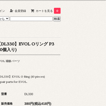
イン
会員登録
カートを見る
0
DL330】EVOL Oリング P3
10個入り)
VOL 補修パーツ
L330】EVOL O Ring (10 pieces)
pair parts for EVOL.
型番
DL330
380円(税込418円)
販売価格