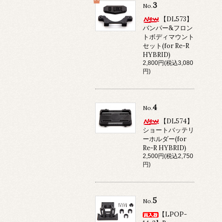
3
No.
【DL573】
バンパー&フロン
トボディマウント
セット(for Re-R
HYBRID)
2,800円(税込3,080
円)
4
No.
【DL574】
ショートバッテリ
ーホルダー(for
Re-R HYBRID)
2,500円(税込2,750
円)
5
No.
【LPOP-