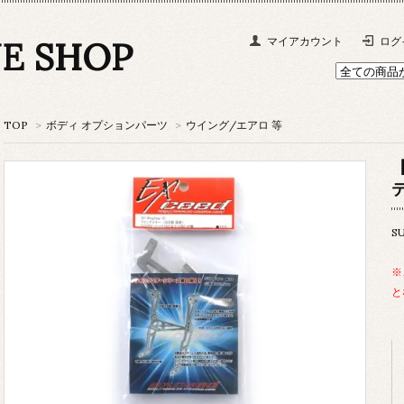
NE SHOP
マイアカウント
ログ
TOP
>
ボディ オプションパーツ
>
ウイング/エアロ 等
【
テ
S
※
と