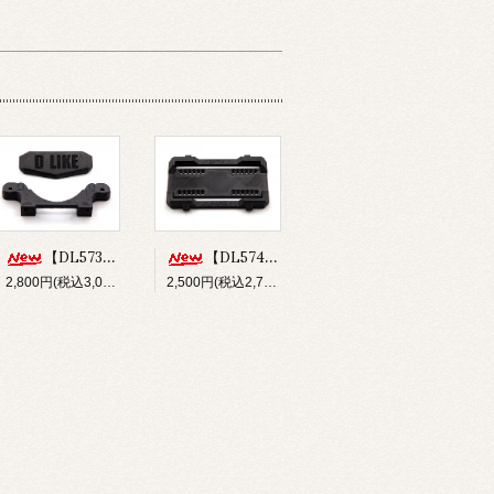
【DL573】バンパー&フロントボディマウントセット(for Re-R HYBRID)
【DL574】ショートバッテリーホルダー(for Re-R HYBRID)
2,800円(税込3,080円)
2,500円(税込2,750円)