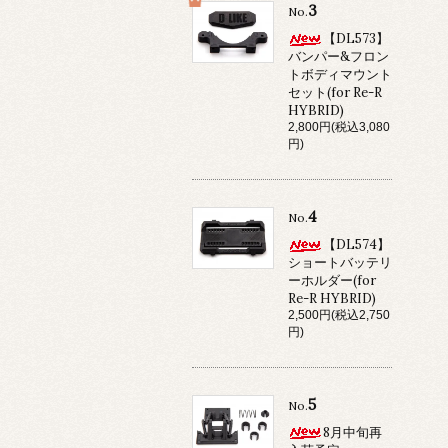
3
No.
【DL573】
バンパー&フロン
トボディマウント
セット(for Re-R
HYBRID)
2,800円(税込3,080
円)
4
No.
【DL574】
ショートバッテリ
ーホルダー(for
Re-R HYBRID)
2,500円(税込2,750
円)
5
No.
8月中旬再