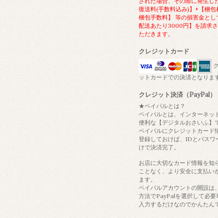
された場合、その際に発生し
復送料(手数料込み)】+【梱包
梱包手数料】 等の損害金とし
配送あたり3000円】を請求
ただきます。
クレジットカード
ク
ットカードでの決済となりま
クレジット決済（PayPal）
★ペイパルとは？
ペイパルとは、インターネッ
便利な【デジタルおさいふ】
ペイパルにクレジットカード
登録しておけば、IDとパスワ
けで決済完了。
お店に大切なカード情報を知
ことなく、より安全に支払い
ます。
ペイパルアカウントの開設は
方法でPayPalを選択して必
入力するだけなのでかんたん