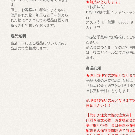
★前払いとなります。
す。
《お振込先》
但し、お客様のご都合によるもの、
PayPay銀行(旧：ジャパンネ
使用された物、加工など手を加えら
行)
れた物につきましての返品は固くお
スズメ支店 普通 6766349
断りさせて頂いております。
カ）ザワ
返品送料
※振込手数料はお客様にてご
ださい。
当店ミスによる返品についてのみ、
※入金につきましてのご利用
当店にて負担致します。
は、後ほどメールにてご案内
ます。
商品代引
★佐川急便での対応となりま
商品代引のお支払合計金額は
『商品代金＋送料(代引き手数
＝お支払合計』となります。
※現金取扱いのみとなります
注意下さい！！
【代引き注文の際の注意点】
代引き注文の際、お客様都合
受け取り拒否、又は長期不在
配業者の保管期間超過で当店