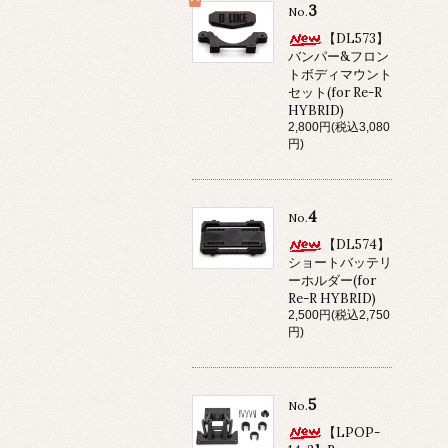
3
No.
【DL573】
バンパー&フロン
トボディマウント
セット(for Re-R
HYBRID)
2,800円(税込3,080
円)
4
No.
【DL574】
ショートバッテリ
ーホルダー(for
Re-R HYBRID)
2,500円(税込2,750
円)
5
No.
【LPOP-