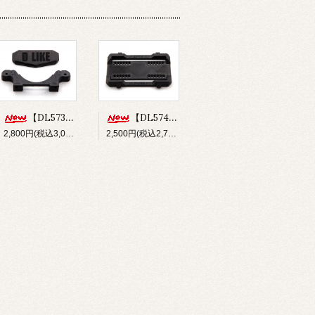
【DL573】バンパー&フロントボディマウントセット(for Re-R HYBRID)
【DL574】ショートバッテリーホルダー(for Re-R HYBRID)
2,800円(税込3,080円)
2,500円(税込2,750円)