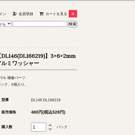
イン
会員登録
カートを見る
0
DL146(DL166219)】3×6×2mm
アルミワッシャー
VOL 補修パーツ
パック、6個入り。
型番
DL146 DL166219
480円(税込528円)
販売価格
購入数
パック