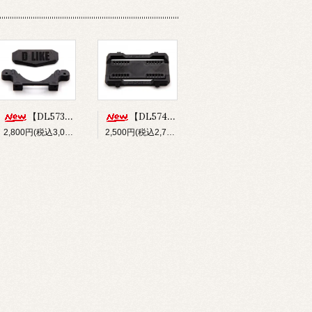
【DL573】バンパー&フロントボディマウントセット(for Re-R HYBRID)
【DL574】ショートバッテリーホルダー(for Re-R HYBRID)
2,800円(税込3,080円)
2,500円(税込2,750円)