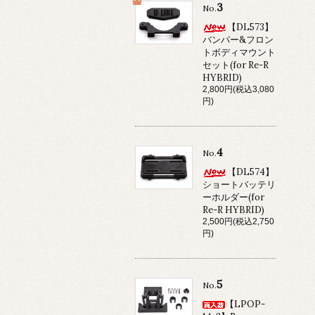
3
No.
【DL573】
バンパー&フロン
トボディマウント
セット(for Re-R
HYBRID)
2,800円(税込3,080
円)
4
No.
【DL574】
ショートバッテリ
ーホルダー(for
Re-R HYBRID)
2,500円(税込2,750
円)
5
No.
【LPOP-