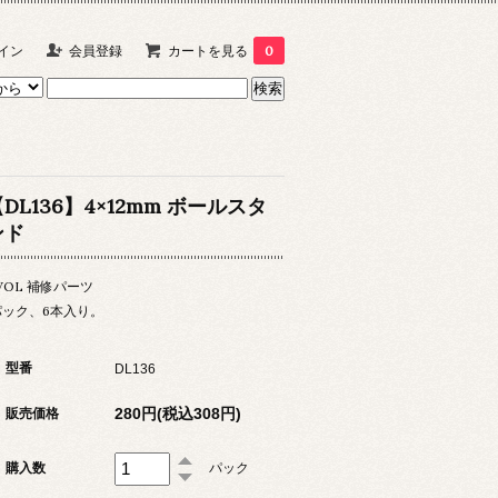
イン
会員登録
カートを見る
0
DL136】4×12mm ボールスタ
ンド
VOL 補修パーツ
パック、6本入り。
型番
DL136
280円(税込308円)
販売価格
購入数
パック