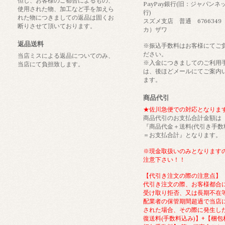
但し、お客様のご都合によるもの、
PayPay銀行(旧：ジャパンネ
使用された物、加工など手を加えら
行)
れた物につきましての返品は固くお
スズメ支店 普通 6766349
断りさせて頂いております。
カ）ザワ
返品送料
※振込手数料はお客様にてご
ださい。
当店ミスによる返品についてのみ、
※入金につきましてのご利用
当店にて負担致します。
は、後ほどメールにてご案内
ます。
商品代引
★佐川急便での対応となりま
商品代引のお支払合計金額は
『商品代金＋送料(代引き手数
＝お支払合計』となります。
※現金取扱いのみとなります
注意下さい！！
【代引き注文の際の注意点】
代引き注文の際、お客様都合
受け取り拒否、又は長期不在
配業者の保管期間超過で当店
された場合、その際に発生し
復送料(手数料込み)】+【梱包