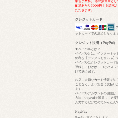
梱包手数料】 等の損害金とし
配送あたり3000円】を請求
ただきます。
クレジットカード
ク
ットカードでの決済となりま
クレジット決済（PayPal）
★ペイパルとは？
ペイパルとは、インターネッ
便利な【デジタルおさいふ】
ペイパルにクレジットカード
登録しておけば、IDとパスワ
けで決済完了。
お店に大切なカード情報を知
ことなく、より安全に支払い
ます。
ペイパルアカウントの開設は
方法でPayPalを選択して必
入力するだけなのでかんたん
PayPay
PayPay決済になります。