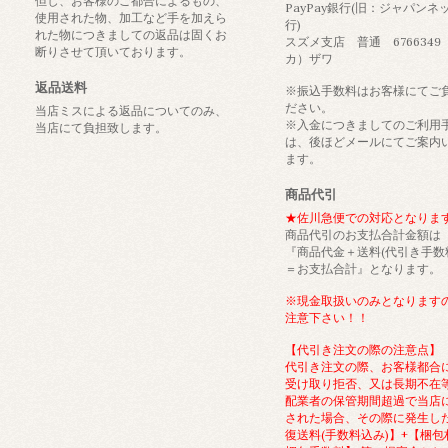
但し、お客様のご都合によるもの、
PayPay銀行(旧：ジャパンネ
使用された物、加工など手を加えら
行)
れた物につきましての返品は固くお
スズメ支店 普通 6766349
断りさせて頂いております。
カ）ザワ
返品送料
※振込手数料はお客様にてご
ださい。
当店ミスによる返品についてのみ、
※入金につきましてのご利用
当店にて負担致します。
は、後ほどメールにてご案内
ます。
商品代引
★佐川急便での対応となりま
商品代引のお支払合計金額は
『商品代金＋送料(代引き手数
＝お支払合計』となります。
※現金取扱いのみとなります
注意下さい！！
【代引き注文の際の注意点】
代引き注文の際、お客様都合
受け取り拒否、又は長期不在
配業者の保管期間超過で当店
された場合、その際に発生し
復送料(手数料込み)】+【梱包