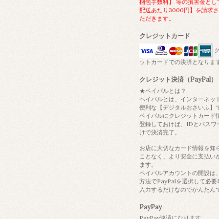
梱包手数料】 等の損害金とし
配送あたり3000円】を請求
ただきます。
クレジットカード
ク
ットカードでの決済となりま
クレジット決済（PayPal）
★ペイパルとは？
ペイパルとは、インターネッ
便利な【デジタルおさいふ】
ペイパルにクレジットカード
登録しておけば、IDとパスワ
けで決済完了。
お店に大切なカード情報を知
ことなく、より安全に支払い
ます。
ペイパルアカウントの開設は
方法でPayPalを選択して必
入力するだけなのでかんたん
PayPay
PayPay決済になります。