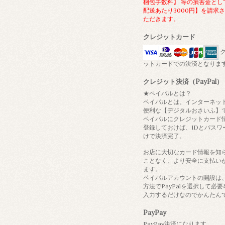
梱包手数料】 等の損害金とし
配送あたり3000円】を請求
ただきます。
クレジットカード
ク
ットカードでの決済となりま
クレジット決済（PayPal）
★ペイパルとは？
ペイパルとは、インターネッ
便利な【デジタルおさいふ】
ペイパルにクレジットカード
登録しておけば、IDとパスワ
けで決済完了。
お店に大切なカード情報を知
ことなく、より安全に支払い
ます。
ペイパルアカウントの開設は
方法でPayPalを選択して必
入力するだけなのでかんたん
PayPay
PayPay決済になります。