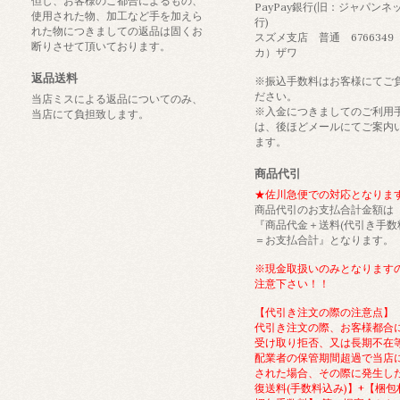
但し、お客様のご都合によるもの、
PayPay銀行(旧：ジャパンネ
使用された物、加工など手を加えら
行)
れた物につきましての返品は固くお
スズメ支店 普通 6766349
断りさせて頂いております。
カ）ザワ
返品送料
※振込手数料はお客様にてご
ださい。
当店ミスによる返品についてのみ、
※入金につきましてのご利用
当店にて負担致します。
は、後ほどメールにてご案内
ます。
商品代引
★佐川急便での対応となりま
商品代引のお支払合計金額は
『商品代金＋送料(代引き手数
＝お支払合計』となります。
※現金取扱いのみとなります
注意下さい！！
【代引き注文の際の注意点】
代引き注文の際、お客様都合
受け取り拒否、又は長期不在
配業者の保管期間超過で当店
された場合、その際に発生し
復送料(手数料込み)】+【梱包