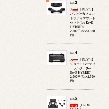
3
No.
【DL573】
バンパー&フロン
トボディマウント
セット(for Re-R
HYBRID)
2,800円(税込3,080
円)
4
No.
【DL574】
ショートバッテリ
ーホルダー(for
Re-R HYBRID)
2,500円(税込2,750
円)
5
No.
【LPOP-