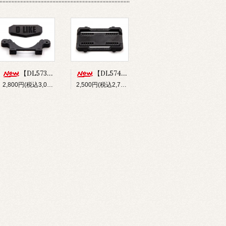
【DL573】バンパー&フロントボディマウントセット(for Re-R HYBRID)
【DL574】ショートバッテリーホルダー(for Re-R HYBRID)
2,800円(税込3,080円)
2,500円(税込2,750円)