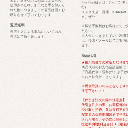
但し、お客様のご都合によるもの、
PayPay銀行(旧：ジャパンネ
使用された物、加工など手を加えら
行)
れた物につきましての返品は固くお
スズメ支店 普通 6766349
断りさせて頂いております。
カ）ザワ
返品送料
※振込手数料はお客様にてご
ださい。
当店ミスによる返品についてのみ、
※入金につきましてのご利用
当店にて負担致します。
は、後ほどメールにてご案内
ます。
商品代引
★佐川急便での対応となりま
商品代引のお支払合計金額は
『商品代金＋送料(代引き手数
＝お支払合計』となります。
※現金取扱いのみとなります
注意下さい！！
【代引き注文の際の注意点】
代引き注文の際、お客様都合
受け取り拒否、又は長期不在
配業者の保管期間超過で当店
された場合、その際に発生し
復送料(手数料込み)】+【梱包