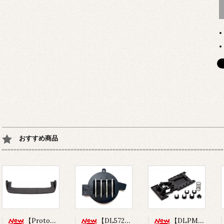
おすすめ商品
【Prototype34】フロントディフューザー
【DL572】SUS304 ステンレスショックシャフト(φ3x33.5mm)
【DLPM-OP02】Rear LinkSus for DLPM