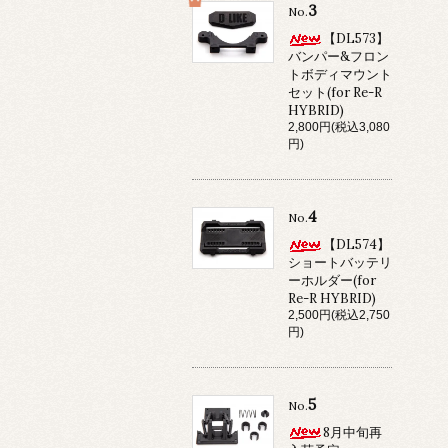
3
No.
【DL573】
バンパー&フロン
トボディマウント
セット(for Re-R
HYBRID)
2,800円(税込3,080
円)
4
No.
【DL574】
ショートバッテリ
ーホルダー(for
Re-R HYBRID)
2,500円(税込2,750
円)
5
No.
8月中旬再