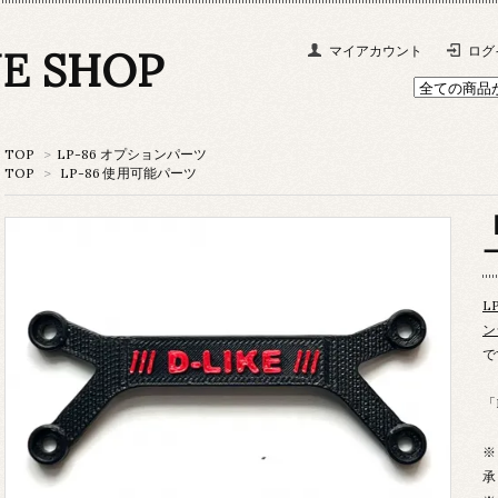
NE SHOP
マイアカウント
ログ
TOP
>
LP-86 オプションパーツ
TOP
>
LP-86 使用可能パーツ
【
L
ン
で
「
※
承