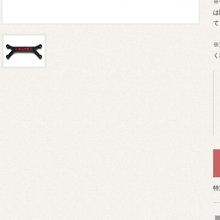
※
は
て
※
く
特