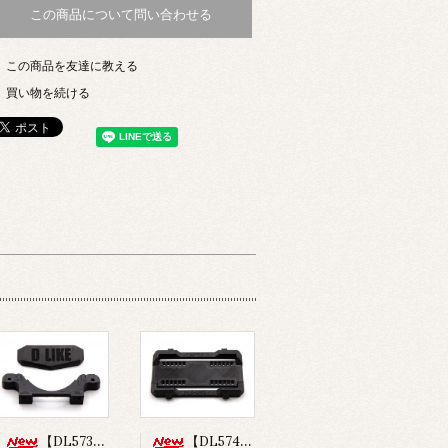
この商品について問い合わせる
この商品を友達に教える
買い物を続ける
【DL573】バンパー&フロントボディマウントセット(for Re-R HYBRID)
【DL574】ショートバッテリーホルダー(for Re-R HYBRID)