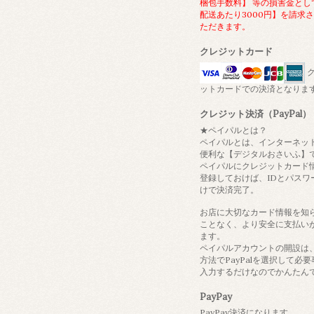
梱包手数料】 等の損害金とし
配送あたり3000円】を請求
ただきます。
クレジットカード
ク
ットカードでの決済となりま
クレジット決済（PayPal）
★ペイパルとは？
ペイパルとは、インターネッ
便利な【デジタルおさいふ】
ペイパルにクレジットカード
登録しておけば、IDとパスワ
けで決済完了。
お店に大切なカード情報を知
ことなく、より安全に支払い
ます。
ペイパルアカウントの開設は
方法でPayPalを選択して必
入力するだけなのでかんたん
PayPay
PayPay決済になります。