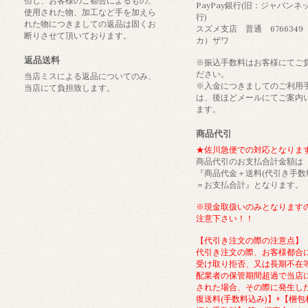
但し、お客様のご都合によるもの、
PayPay銀行(旧：ジャパンネ
使用された物、加工など手を加えら
行)
れた物につきましての返品は固くお
スズメ支店 普通 6766349
断りさせて頂いております。
カ）ザワ
返品送料
※振込手数料はお客様にてご
ださい。
当店ミスによる返品についてのみ、
※入金につきましてのご利用
当店にて負担致します。
は、後ほどメールにてご案内
ます。
商品代引
★佐川急便での対応となりま
商品代引のお支払合計金額は
『商品代金＋送料(代引き手数
＝お支払合計』となります。
※現金取扱いのみとなります
注意下さい！！
【代引き注文の際の注意点】
代引き注文の際、お客様都合
受け取り拒否、又は長期不在
配業者の保管期間超過で当店
された場合、その際に発生し
復送料(手数料込み)】+【梱包