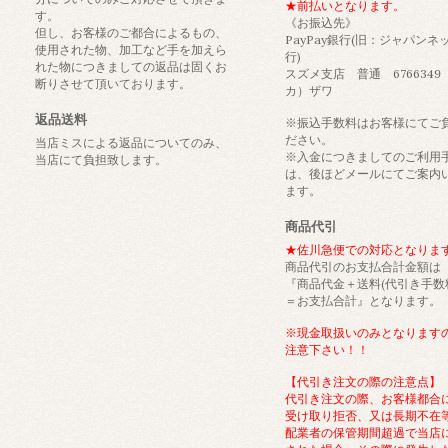
★前払いとなります。
す。
《お振込先》
但し、お客様のご都合によるもの、
PayPay銀行(旧：ジャパンネ
使用された物、加工など手を加えら
行)
れた物につきましての返品は固くお
スズメ支店 普通 6766349
断りさせて頂いております。
カ）ザワ
返品送料
※振込手数料はお客様にてご
ださい。
当店ミスによる返品についてのみ、
※入金につきましてのご利用
当店にて負担致します。
は、後ほどメールにてご案内
ます。
商品代引
★佐川急便での対応となりま
商品代引のお支払合計金額は
『商品代金＋送料(代引き手数
＝お支払合計』となります。
※現金取扱いのみとなります
注意下さい！！
【代引き注文の際の注意点】
代引き注文の際、お客様都合
受け取り拒否、又は長期不在
配業者の保管期間超過で当店