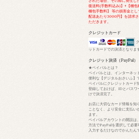
された場合、その際に発生し
復送料(手数料込み)】+【梱包
梱包手数料】 等の損害金とし
配送あたり3000円】を請求
ただきます。
クレジットカード
ク
ットカードでの決済となりま
クレジット決済（PayPal）
★ペイパルとは？
ペイパルとは、インターネッ
便利な【デジタルおさいふ】
ペイパルにクレジットカード
登録しておけば、IDとパスワ
けで決済完了。
お店に大切なカード情報を知
ことなく、より安全に支払い
ます。
ペイパルアカウントの開設は
方法でPayPalを選択して必
入力するだけなのでかんたん