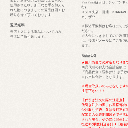
但し、お客様のご都合によるもの、
PayPay銀行(旧：ジャパンネ
使用された物、加工など手を加えら
行)
れた物につきましての返品は固くお
スズメ支店 普通 6766349
断りさせて頂いております。
カ）ザワ
返品送料
※振込手数料はお客様にてご
ださい。
当店ミスによる返品についてのみ、
※入金につきましてのご利用
当店にて負担致します。
は、後ほどメールにてご案内
ます。
商品代引
★佐川急便での対応となりま
商品代引のお支払合計金額は
『商品代金＋送料(代引き手数
＝お支払合計』となります。
※現金取扱いのみとなります
注意下さい！！
【代引き注文の際の注意点】
代引き注文の際、お客様都合
受け取り拒否、又は長期不在
配業者の保管期間超過で当店
された場合、その際に発生し
復送料(手数料込み)】+【梱包