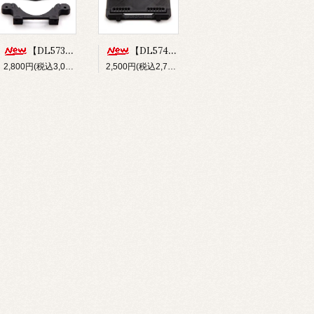
【DL573】バンパー&フロントボディマウントセット(for Re-R HYBRID)
【DL574】ショートバッテリーホルダー(for Re-R HYBRID)
2,800円(税込3,080円)
2,500円(税込2,750円)