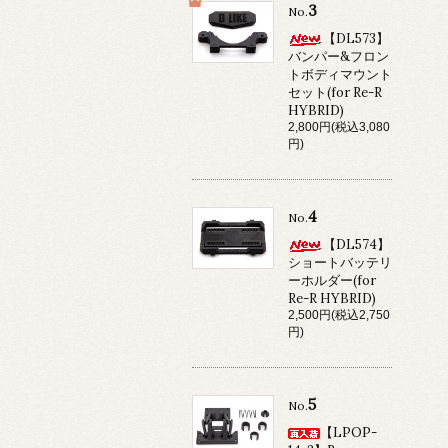
3
No.
【DL573】
バンパー&フロン
トボディマウント
セット(for Re-R
HYBRID)
2,800円(税込3,080
円)
4
No.
【DL574】
ショートバッテリ
ーホルダー(for
Re-R HYBRID)
2,500円(税込2,750
円)
5
No.
【LPOP-