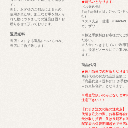
★前払いとなります。
す。
《お振込先》
但し、お客様のご都合によるもの、
PayPay銀行(旧：ジャパンネ
使用された物、加工など手を加えら
行)
れた物につきましての返品は固くお
スズメ支店 普通 6766349
断りさせて頂いております。
カ）ザワ
返品送料
※振込手数料はお客様にてご
ださい。
当店ミスによる返品についてのみ、
※入金につきましてのご利用
当店にて負担致します。
は、後ほどメールにてご案内
ます。
商品代引
★佐川急便での対応となりま
商品代引のお支払合計金額は
『商品代金＋送料(代引き手数
＝お支払合計』となります。
※現金取扱いのみとなります
注意下さい！！
【代引き注文の際の注意点】
代引き注文の際、お客様都合
受け取り拒否、又は長期不在
配業者の保管期間超過で当店