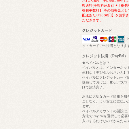
された場合、その際に発生し
復送料(手数料込み)】+【梱包
梱包手数料】 等の損害金とし
配送あたり3000円】を請求
ただきます。
クレジットカード
ク
ットカードでの決済となりま
クレジット決済（PayPal）
★ペイパルとは？
ペイパルとは、インターネッ
便利な【デジタルおさいふ】
ペイパルにクレジットカード
登録しておけば、IDとパスワ
けで決済完了。
お店に大切なカード情報を知
ことなく、より安全に支払い
ます。
ペイパルアカウントの開設は
方法でPayPalを選択して必
入力するだけなのでかんたん