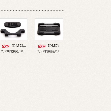
【DL573】バンパー&フロントボディマウントセット(for Re-R HYBRID)
【DL574】ショートバッテリーホルダー(for Re-R HYBRID)
2,800円(税込3,080円)
2,500円(税込2,750円)