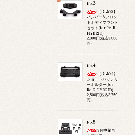
3
No.
【DL573】
バンパー&フロン
トボディマウント
セット(for Re-R
HYBRID)
2,800円(税込3,080
円)
4
No.
【DL574】
ショートバッテリ
ーホルダー(for
Re-R HYBRID)
2,500円(税込2,750
円)
5
No.
8月中旬再