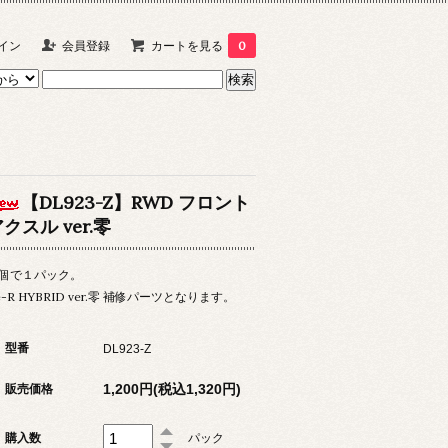
イン
会員登録
カートを見る
0
【DL923-Z】RWD フロント
クスル ver.零
個で１パック。
e-R HYBRID ver.零 補修パーツとなります。
型番
DL923-Z
1,200円(税込1,320円)
販売価格
購入数
パック