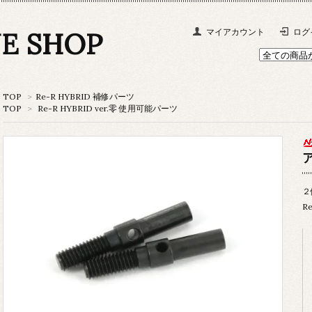
NE SHOP
マイアカウント
ログ
TOP
>
Re-R HYBRID 補修パーツ
TOP
>
Re-R HYBRID ver.零 使用可能パーツ
ア
２
R