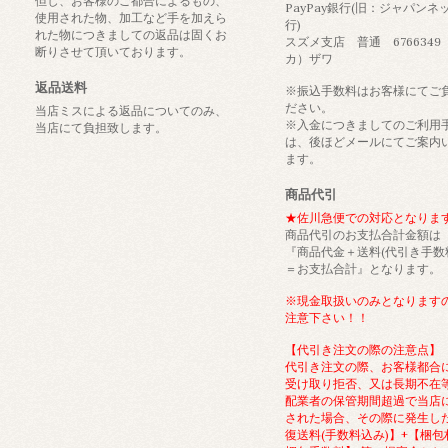
但し、お客様のご都合によるもの、
PayPay銀行(旧：ジャパンネ
使用された物、加工など手を加えら
行)
れた物につきましての返品は固くお
スズメ支店 普通 6766349
断りさせて頂いております。
カ）ザワ
返品送料
※振込手数料はお客様にてご
ださい。
当店ミスによる返品についてのみ、
※入金につきましてのご利用
当店にて負担致します。
は、後ほどメールにてご案内
ます。
商品代引
★佐川急便での対応となりま
商品代引のお支払合計金額は
『商品代金＋送料(代引き手数
＝お支払合計』となります。
※現金取扱いのみとなります
注意下さい！！
【代引き注文の際の注意点】
代引き注文の際、お客様都合
受け取り拒否、又は長期不在
配業者の保管期間超過で当店
された場合、その際に発生し
復送料(手数料込み)】+【梱包