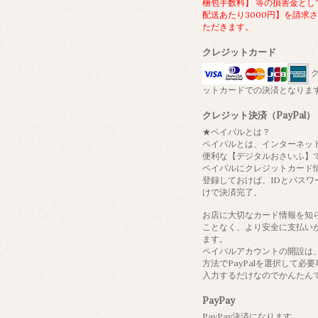
梱包手数料】 等の損害金とし
配送あたり3000円】を請求
ただきます。
クレジットカード
ク
ットカードでの決済となりま
クレジット決済（PayPal）
★ペイパルとは？
ペイパルとは、インターネッ
便利な【デジタルおさいふ】
ペイパルにクレジットカード
登録しておけば、IDとパスワ
けで決済完了。
お店に大切なカード情報を知
ことなく、より安全に支払い
ます。
ペイパルアカウントの開設は
方法でPayPalを選択して必
入力するだけなのでかんたん
PayPay
PayPay決済になります。