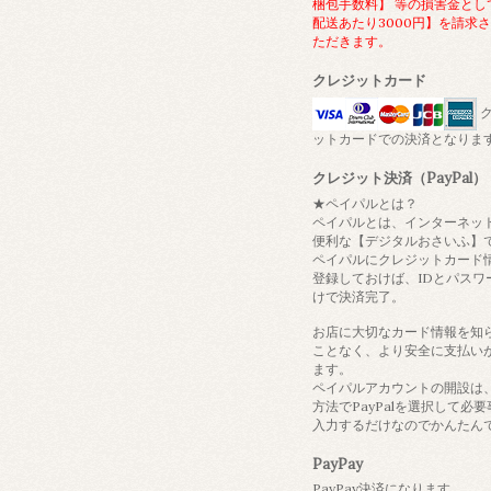
梱包手数料】 等の損害金とし
配送あたり3000円】を請求
ただきます。
クレジットカード
ク
ットカードでの決済となりま
クレジット決済（PayPal）
★ペイパルとは？
ペイパルとは、インターネッ
便利な【デジタルおさいふ】
ペイパルにクレジットカード
登録しておけば、IDとパスワ
けで決済完了。
お店に大切なカード情報を知
ことなく、より安全に支払い
ます。
ペイパルアカウントの開設は
方法でPayPalを選択して必
入力するだけなのでかんたん
PayPay
PayPay決済になります。