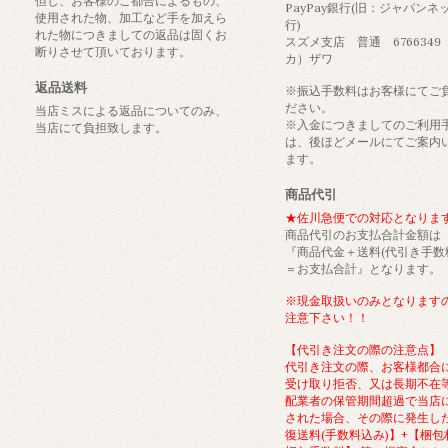
但し、お客様のご都合によるもの、
PayPay銀行(旧：ジャパンネ
使用された物、加工など手を加えら
行)
れた物につきましての返品は固くお
スズメ支店 普通 6766349
断りさせて頂いております。
カ）ザワ
返品送料
※振込手数料はお客様にてご
ださい。
当店ミスによる返品についてのみ、
※入金につきましてのご利用
当店にて負担致します。
は、後ほどメールにてご案内
ます。
商品代引
★佐川急便での対応となりま
商品代引のお支払合計金額は
『商品代金＋送料(代引き手数
＝お支払合計』となります。
※現金取扱いのみとなります
注意下さい！！
【代引き注文の際の注意点】
代引き注文の際、お客様都合
受け取り拒否、又は長期不在
配業者の保管期間超過で当店
された場合、その際に発生し
復送料(手数料込み)】+【梱包