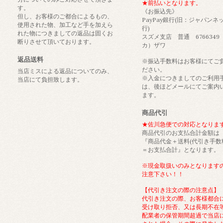
★前払いとなります。
す。
《お振込先》
但し、お客様のご都合によるもの、
PayPay銀行(旧：ジャパンネ
使用された物、加工など手を加えら
行)
れた物につきましての返品は固くお
スズメ支店 普通 6766349
断りさせて頂いております。
カ）ザワ
返品送料
※振込手数料はお客様にてご
ださい。
当店ミスによる返品についてのみ、
※入金につきましてのご利用
当店にて負担致します。
は、後ほどメールにてご案内
ます。
商品代引
★佐川急便での対応となりま
商品代引のお支払合計金額は
『商品代金＋送料(代引き手数
＝お支払合計』となります。
※現金取扱いのみとなります
注意下さい！！
【代引き注文の際の注意点】
代引き注文の際、お客様都合
受け取り拒否、又は長期不在
配業者の保管期間超過で当店