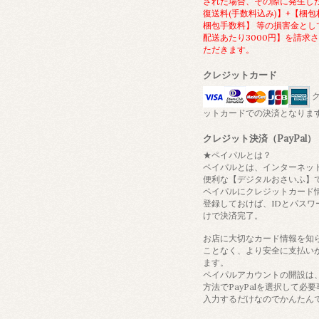
された場合、その際に発生し
復送料(手数料込み)】+【梱包
梱包手数料】 等の損害金とし
配送あたり3000円】を請求
ただきます。
クレジットカード
ク
ットカードでの決済となりま
クレジット決済（PayPal）
★ペイパルとは？
ペイパルとは、インターネッ
便利な【デジタルおさいふ】
ペイパルにクレジットカード
登録しておけば、IDとパスワ
けで決済完了。
お店に大切なカード情報を知
ことなく、より安全に支払い
ます。
ペイパルアカウントの開設は
方法でPayPalを選択して必
入力するだけなのでかんたん