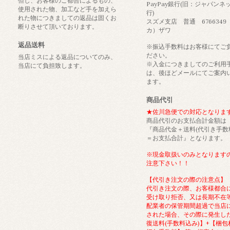
但し、お客様のご都合によるもの、
PayPay銀行(旧：ジャパンネ
使用された物、加工など手を加えら
行)
れた物につきましての返品は固くお
スズメ支店 普通 6766349
断りさせて頂いております。
カ）ザワ
返品送料
※振込手数料はお客様にてご
ださい。
当店ミスによる返品についてのみ、
※入金につきましてのご利用
当店にて負担致します。
は、後ほどメールにてご案内
ます。
商品代引
★佐川急便での対応となりま
商品代引のお支払合計金額は
『商品代金＋送料(代引き手数
＝お支払合計』となります。
※現金取扱いのみとなります
注意下さい！！
【代引き注文の際の注意点】
代引き注文の際、お客様都合
受け取り拒否、又は長期不在
配業者の保管期間超過で当店
された場合、その際に発生し
復送料(手数料込み)】+【梱包