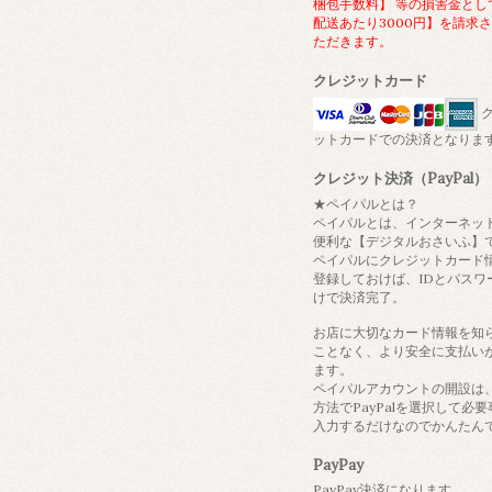
梱包手数料】 等の損害金とし
配送あたり3000円】を請求
ただきます。
クレジットカード
ク
ットカードでの決済となりま
クレジット決済（PayPal）
★ペイパルとは？
ペイパルとは、インターネッ
便利な【デジタルおさいふ】
ペイパルにクレジットカード
登録しておけば、IDとパスワ
けで決済完了。
お店に大切なカード情報を知
ことなく、より安全に支払い
ます。
ペイパルアカウントの開設は
方法でPayPalを選択して必
入力するだけなのでかんたん
PayPay
PayPay決済になります。