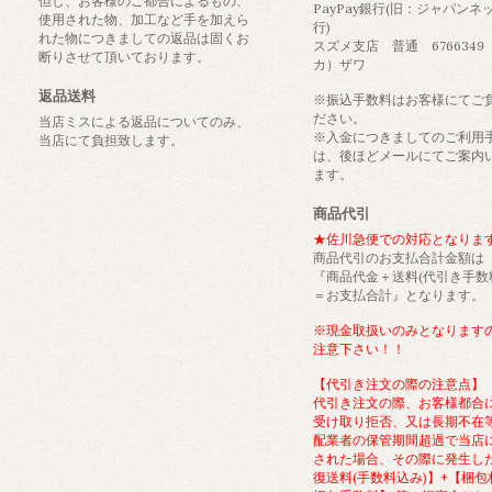
但し、お客様のご都合によるもの、
PayPay銀行(旧：ジャパンネ
使用された物、加工など手を加えら
行)
れた物につきましての返品は固くお
スズメ支店 普通 6766349
断りさせて頂いております。
カ）ザワ
返品送料
※振込手数料はお客様にてご
ださい。
当店ミスによる返品についてのみ、
※入金につきましてのご利用
当店にて負担致します。
は、後ほどメールにてご案内
ます。
商品代引
★佐川急便での対応となりま
商品代引のお支払合計金額は
『商品代金＋送料(代引き手数
＝お支払合計』となります。
※現金取扱いのみとなります
注意下さい！！
【代引き注文の際の注意点】
代引き注文の際、お客様都合
受け取り拒否、又は長期不在
配業者の保管期間超過で当店
された場合、その際に発生し
復送料(手数料込み)】+【梱包