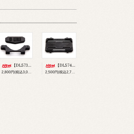
【DL573】バンパー&フロントボディマウントセット(for Re-R HYBRID)
【DL574】ショートバッテリーホルダー(for Re-R HYBRID)
2,800円(税込3,080円)
2,500円(税込2,750円)