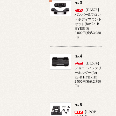
3
No.
【DL573】
バンパー&フロン
トボディマウント
セット(for Re-R
HYBRID)
2,800円(税込3,080
円)
4
No.
【DL574】
ショートバッテリ
ーホルダー(for
Re-R HYBRID)
2,500円(税込2,750
円)
5
No.
【LPOP-