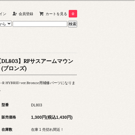
イン
会員登録
カートを見る
0
【DL803】RFサスアームマウン
ト(ブロンズ)
e-R HYBRID ver.Bronze用補修パーツになりま
。
型番
DL803
1,300円(税込1,430円)
販売価格
在庫数
在庫 1 売切れ間近！