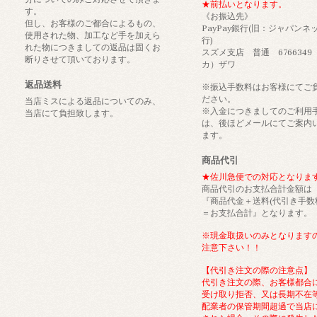
★前払いとなります。
す。
《お振込先》
但し、お客様のご都合によるもの、
PayPay銀行(旧：ジャパンネ
使用された物、加工など手を加えら
行)
れた物につきましての返品は固くお
スズメ支店 普通 6766349
断りさせて頂いております。
カ）ザワ
返品送料
※振込手数料はお客様にてご
ださい。
当店ミスによる返品についてのみ、
※入金につきましてのご利用
当店にて負担致します。
は、後ほどメールにてご案内
ます。
商品代引
★佐川急便での対応となりま
商品代引のお支払合計金額は
『商品代金＋送料(代引き手数
＝お支払合計』となります。
※現金取扱いのみとなります
注意下さい！！
【代引き注文の際の注意点】
代引き注文の際、お客様都合
受け取り拒否、又は長期不在
配業者の保管期間超過で当店