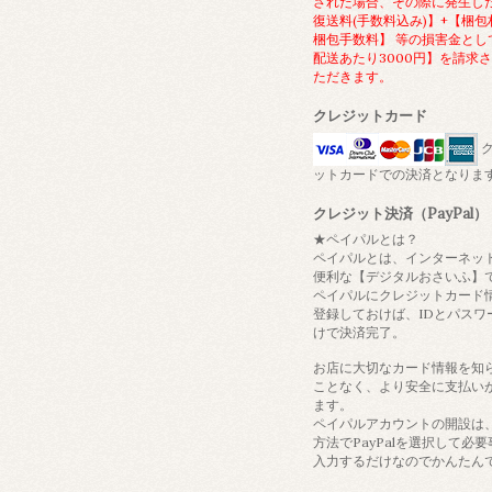
された場合、その際に発生し
復送料(手数料込み)】+【梱包
梱包手数料】 等の損害金とし
配送あたり3000円】を請求
ただきます。
クレジットカード
ク
ットカードでの決済となりま
クレジット決済（PayPal）
★ペイパルとは？
ペイパルとは、インターネッ
便利な【デジタルおさいふ】
ペイパルにクレジットカード
登録しておけば、IDとパスワ
けで決済完了。
お店に大切なカード情報を知
ことなく、より安全に支払い
ます。
ペイパルアカウントの開設は
方法でPayPalを選択して必
入力するだけなのでかんたん