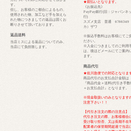
★前払いとなります。
す。
《お振込先》
但し、お客様のご都合によるもの、
PayPay銀行(旧：ジャパンネ
使用された物、加工など手を加えら
行)
れた物につきましての返品は固くお
スズメ支店 普通 6766349
断りさせて頂いております。
カ）ザワ
返品送料
※振込手数料はお客様にてご
ださい。
当店ミスによる返品についてのみ、
※入金につきましてのご利用
当店にて負担致します。
は、後ほどメールにてご案内
ます。
商品代引
★佐川急便での対応となりま
商品代引のお支払合計金額は
『商品代金＋送料(代引き手数
＝お支払合計』となります。
※現金取扱いのみとなります
注意下さい！！
【代引き注文の際の注意点】
代引き注文の際、お客様都合
受け取り拒否、又は長期不在
配業者の保管期間超過で当店