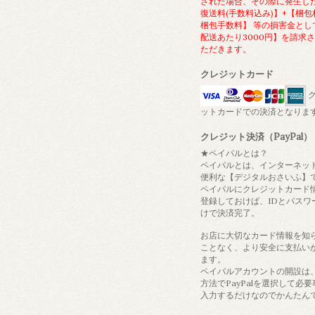
された場合、その際に発生し
復送料(手数料込み)】+【梱包
梱包手数料】 等の損害金とし
配送あたり3000円】を請求
ただきます。
クレジットカード
ク
ットカードでの決済となりま
クレジット決済（PayPal）
★ペイパルとは？
ペイパルとは、インターネッ
便利な【デジタルおさいふ】
ペイパルにクレジットカード
登録しておけば、IDとパスワ
けで決済完了。
お店に大切なカード情報を知
ことなく、より安全に支払い
ます。
ペイパルアカウントの開設は
方法でPayPalを選択して必
入力するだけなのでかんたん