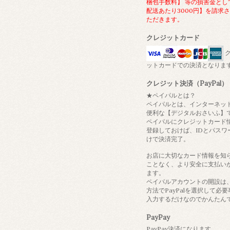
梱包手数料】 等の損害金とし
配送あたり3000円】を請求
ただきます。
クレジットカード
ク
ットカードでの決済となりま
クレジット決済（PayPal）
★ペイパルとは？
ペイパルとは、インターネッ
便利な【デジタルおさいふ】
ペイパルにクレジットカード
登録しておけば、IDとパスワ
けで決済完了。
お店に大切なカード情報を知
ことなく、より安全に支払い
ます。
ペイパルアカウントの開設は
方法でPayPalを選択して必
入力するだけなのでかんたん
PayPay
PayPay決済になります。