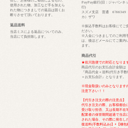
但し、お客様のご都合によるもの、
PayPay銀行(旧：ジャパンネ
使用された物、加工など手を加えら
行)
れた物につきましての返品は固くお
スズメ支店 普通 6766349
断りさせて頂いております。
カ）ザワ
返品送料
※振込手数料はお客様にてご
ださい。
当店ミスによる返品についてのみ、
※入金につきましてのご利用
当店にて負担致します。
は、後ほどメールにてご案内
ます。
商品代引
★佐川急便での対応となりま
商品代引のお支払合計金額は
『商品代金＋送料(代引き手数
＝お支払合計』となります。
※現金取扱いのみとなります
注意下さい！！
【代引き注文の際の注意点】
代引き注文の際、お客様都合
受け取り拒否、又は長期不在
配業者の保管期間超過で当店
された場合、その際に発生し
復送料(手数料込み)】+【梱包