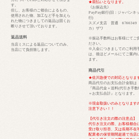
★前払いとなります。
す。
《お振込先》
但し、お客様のご都合によるもの、
PayPay銀行(旧：ジャパンネ
使用された物、加工など手を加えら
行)
れた物につきましての返品は固くお
スズメ支店 普通 6766349
断りさせて頂いております。
カ）ザワ
返品送料
※振込手数料はお客様にてご
ださい。
当店ミスによる返品についてのみ、
※入金につきましてのご利用
当店にて負担致します。
は、後ほどメールにてご案内
ます。
商品代引
★佐川急便での対応となりま
商品代引のお支払合計金額は
『商品代金＋送料(代引き手数
＝お支払合計』となります。
※現金取扱いのみとなります
注意下さい！！
【代引き注文の際の注意点】
代引き注文の際、お客様都合
受け取り拒否、又は長期不在
配業者の保管期間超過で当店