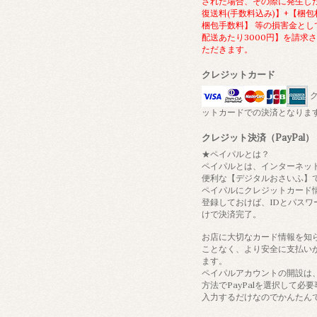
された場合、その際に発生し
復送料(手数料込み)】+【梱包
梱包手数料】 等の損害金とし
配送あたり3000円】を請求
ただきます。
クレジットカード
ク
ットカードでの決済となりま
クレジット決済（PayPal）
★ペイパルとは？
ペイパルとは、インターネッ
便利な【デジタルおさいふ】
ペイパルにクレジットカード
登録しておけば、IDとパスワ
けで決済完了。
お店に大切なカード情報を知
ことなく、より安全に支払い
ます。
ペイパルアカウントの開設は
方法でPayPalを選択して必
入力するだけなのでかんたん