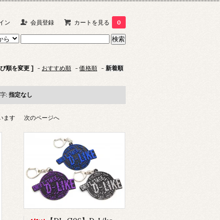
イン
会員登録
カートを見る
0
並び順を変更 ]
-
おすすめ順
-
価格順
-
新着順
字:
指定なし
ています
次のページへ