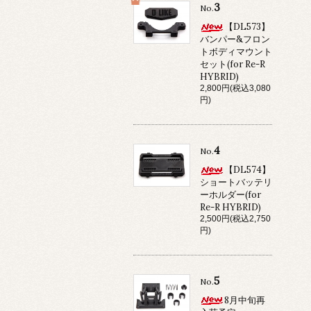
3
No.
【DL573】
バンパー&フロン
トボディマウント
セット(for Re-R
HYBRID)
2,800円(税込3,080
円)
4
No.
【DL574】
ショートバッテリ
ーホルダー(for
Re-R HYBRID)
2,500円(税込2,750
円)
5
No.
8月中旬再